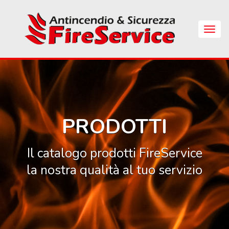
Skip
to
main
Apri
content
Menu
di
Navig
PRODOTTI
Il catalogo prodotti FireService
la nostra qualità al tuo servizio