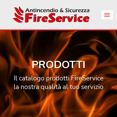
Skip
to
main
Apri
content
Menu
di
Navig
PRODOTTI
Il catalogo prodotti FireService
la nostra qualità al tuo servizio