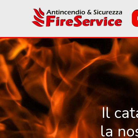
Skip
to
main
content
Il ca
la no