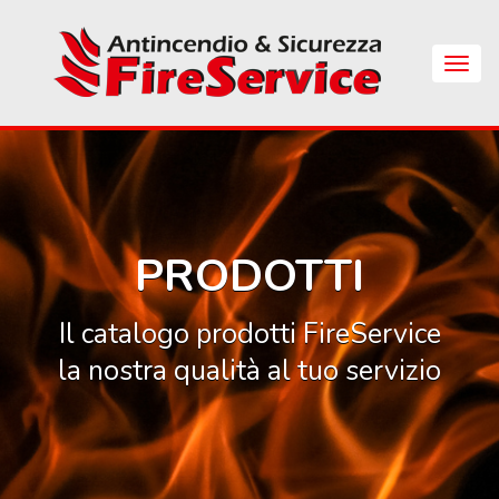
Skip
to
main
Apri
content
Menu
di
Navig
PRODOTTI
Il catalogo prodotti FireService
la nostra qualità al tuo servizio