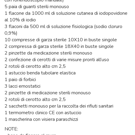
con fonendoscopio manuale)
5 paia di guanti sterili monouso
1 flacone da 1000 ml di soluzione cutanea di iodopovidone
al 10% di iodio
3 flaconi da 500 ml di soluzione fisiologica (sodio cloruro
0,9%)
10 compresse di garza sterile 10X10 in buste singole
2 compressa di garza sterile 18X40 in buste singole
2 pinzette da medicazione sterili monouso
2 confezione di cerotti di varie misure pronti all’uso
2 rotoli di cerotto alto cm 2,5
1 astuccio benda tubolare elastica
1 paio di forbici
3 lacci emostatici
2 pinzette di medicazione sterili monouso
2 rotoli di cerotto alto cm 2,5
2 sacchetti monouso per la raccolta dei rifiuti sanitari
1 termometro clinico CE con astuccio
1 mascherina con visiera paraschizzi
NOTE: