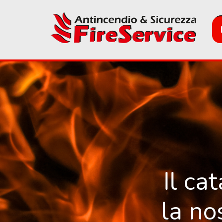
Skip
to
main
content
Il ca
la no