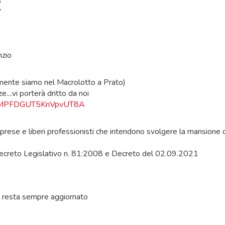
6
7
nzio
amente siamo nel Macrolotto a Prato)
e....vi porterà dritto da noi
ps/MPFDGUT5KnVpvUT8A
 imprese e liberi professionisti che intendono svolgere la mansione 
reto Legislativo n. 81:2008 e Decreto del 02.09.2021
 resta sempre aggiornato