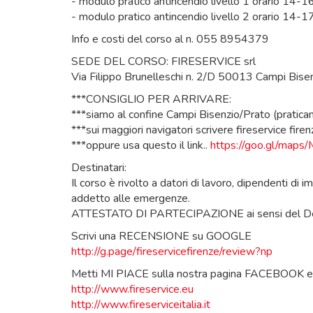
- modulo pratico antincendio livello 1 orario 14-1
- modulo pratico antincendio livello 2 orario 14-1
Info e costi del corso al n. 055 8954379
SEDE DEL CORSO: FIRESERVICE srl
Via Filippo Brunelleschi n. 2/D 50013 Campi Bise
***CONSIGLIO PER ARRIVARE:
***siamo al confine Campi Bisenzio/Prato (pratic
***sui maggiori navigatori scrivere fireservice firenz
***oppure usa questo il link..
https://goo.gl/ma
Destinatari:
Il corso è rivolto a datori di lavoro, dipendenti di
addetto alle emergenze.
ATTESTATO DI PARTECIPAZIONE ai sensi del Dec
Scrivi una RECENSIONE su GOOGLE
http://g.page/fireservicefirenze/review?np
Metti MI PIACE sulla nostra pagina FACEBOOK e
http://www.fireservice.eu
http://www.fireserviceitalia.it